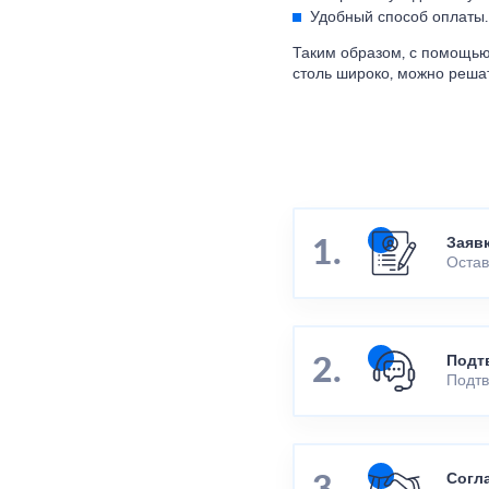
Удобный способ оплаты.
Таким образом, с помощью
столь широко, можно реша
Заяв
Остав
Подт
Подтв
Согл