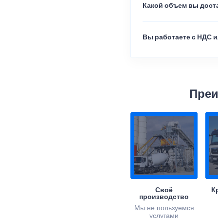
Какой объем вы доста
Вы работаете с НДС и
Преи
Своё
К
производство
Мы не пользуемся
услугами