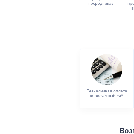
посредников
пр
в
Безналичная оплата
на расчётный счёт
Воз