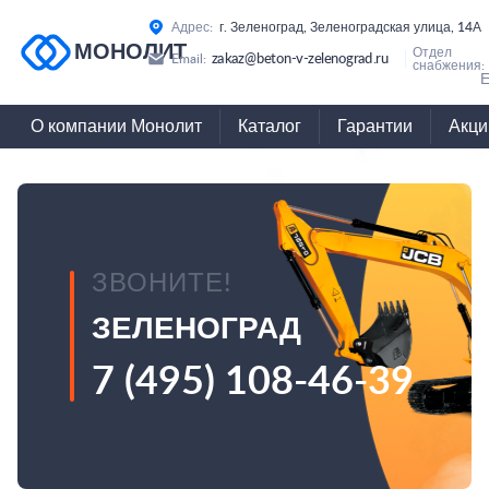
Адрес:
г. Зеленоград, Зеленоградская улица, 14А
МОНОЛИТ
Отдел
zakaz@beton-v-zelenograd.ru
Email:
снабжения:
Е
О компании Монолит
Каталог
Гарантии
Акци
ЗВОНИТЕ!
ЗЕЛЕНОГРАД
7 (495) 108-46-39