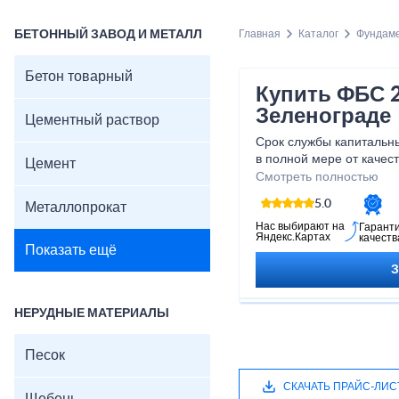
БЕТОННЫЙ ЗАВОД И МЕТАЛЛ
Главная
Каталог
Фундам
Бетон товарный
Купить ФБС 2
Зеленограде
Цементный раствор
Срок службы капитальны
в полной мере от качес
Цемент
используются при строи
Смотреть полностью
5.0
Металлопрокат
Нас выбирают на
Гарант
Яндекс.Картах
качеств
Показать ещё
НЕРУДНЫЕ МАТЕРИАЛЫ
Песок
СКАЧАТЬ ПРАЙС-ЛИС