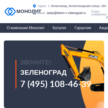
Адрес:
г. Зеленоград, Зеленоградская улица, 14А
МОНОЛИТ
Отдел
zakaz@beton-v-zelenograd.ru
Email:
снабжения:
Е
О компании Монолит
Каталог
Гарантии
Акци
ЗВОНИТЕ!
ЗЕЛЕНОГРАД
7 (495) 108-46-39