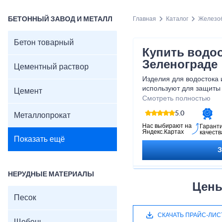
БЕТОННЫЙ ЗАВОД И МЕТАЛЛ
Главная
Каталог
Железоб
Бетон товарный
Купить водо
Зеленограде
Цементный раствор
Изделия для водостока 
используют для защиты
Цемент
воды. Наша компания п
Смотреть полностью
бетонные лотки в Зелен
5.0
Металлопрокат
доставкой по указанном
Нас выбирают на
Гарант
Яндекс.Картах
качеств
Показать ещё
НЕРУДНЫЕ МАТЕРИАЛЫ
Цены
Песок
СКАЧАТЬ ПРАЙС-ЛИС