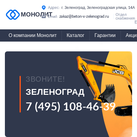
Адрес:
г. Зеленоград, Зеленоградская улица, 14А
МОНОЛИТ
Отдел
zakaz@beton-v-zelenograd.ru
Email:
снабжения:
Е
О компании Монолит
Каталог
Гарантии
Акци
ЗВОНИТЕ!
ЗЕЛЕНОГРАД
7 (495) 108-46-39