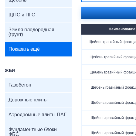
Щебень
ЩПС и ПГС
Земля плодородная
Наименование
(грунт)
Щебень гравийный фракци
Показать ещё
Щебень гравийный фракц
ЖБИ
Щебень гравийный фракц
Газобетон
Щебень гравийный фракц
Дорожные плиты
Щебень гравийный фракц
Аэродромные плиты ПАГ
Щебень гравийный фракц
Фундаментные блоки
Щебень гравийный фракц
ФБС