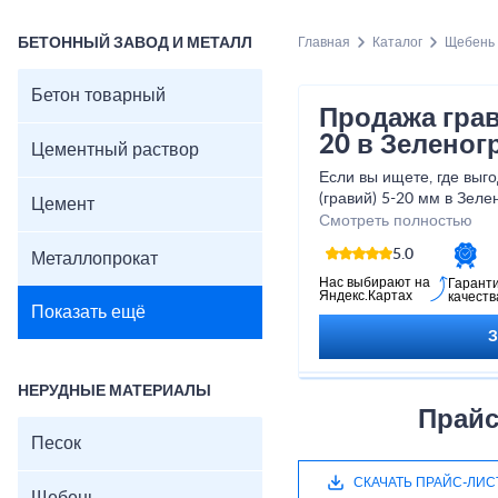
БЕТОННЫЙ ЗАВОД И МЕТАЛЛ
Главная
Каталог
Щебень
Бетон товарный
Продажа грав
20 в Зеленог
Цементный раствор
Если вы ищете, где выг
(гравий) 5-20 мм в Зел
Цемент
крупного поставщика н
Смотреть полностью
материалов – компанию
5.0
Металлопрокат
Мы реализуем щебень гр
известняковый (доломит
Нас выбирают на
Гарант
Яндекс.Картах
качеств
розницу напрямую из ка
Показать ещё
физическими и юридиче
системе ЭДО. Доставка
компании в кратчайшие 
Все этапы заказа и отг
НЕРУДНЫЕ МАТЕРИАЛЫ
менеджер, который отв
Прайс
поможет с расчетом оп
Песок
ценам.
В нашем прайс-листе п
СКАЧАТЬ ПРАЙС-ЛИС
виды щебня различных 