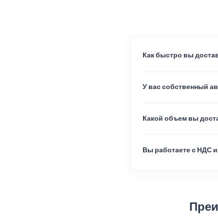
Как быстро вы достав
У вас собственный а
Какой объем вы доста
Вы работаете с НДС и
Преи