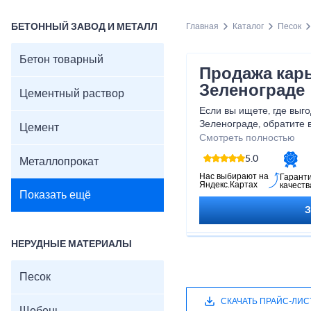
БЕТОННЫЙ ЗАВОД И МЕТАЛЛ
Главная
Каталог
Песок
Бетон товарный
Продажа карь
Зеленограде
Цементный раствор
Если вы ищете, где выго
Зеленограде, обратите 
Цемент
поставщика сыпучих ст
Смотреть полностью
компанию Монолит.
5.0
Металлопрокат
Мы реализуем строител
карьерный, сеяный, нам
Нас выбирают на
Гарант
Яндекс.Картах
качеств
речной, морской – опто
Показать ещё
карьеров. Работаем с 
лицами, в том числе по
собственным транспорт
на объект заказчика.
НЕРУДНЫЕ МАТЕРИАЛЫ
Все этапы заказа и отг
менеджер, который отв
Песок
поможет с расчетом оп
ценам.
СКАЧАТЬ ПРАЙС-ЛИС
В нашем прайс-листе п