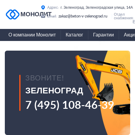
Адрес:
г. Зеленоград, Зеленоградская улица, 14А
МОНОЛИТ
Отдел
zakaz@beton-v-zelenograd.ru
Email:
снабжения:
Е
О компании Монолит
Каталог
Гарантии
Акци
ЗВОНИТЕ!
ЗЕЛЕНОГРАД
7 (495) 108-46-39