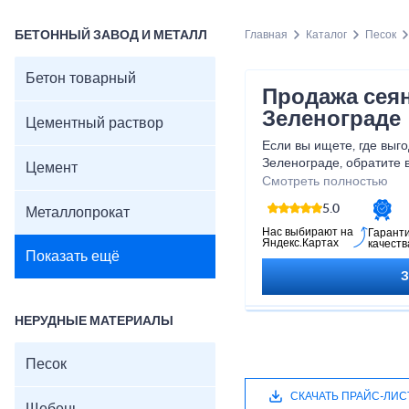
БЕТОННЫЙ ЗАВОД И МЕТАЛЛ
Главная
Каталог
Песок
Бетон товарный
Продажа сеян
Зеленограде
Цементный раствор
Если вы ищете, где выго
Зеленограде, обратите 
Цемент
поставщика сыпучих ст
Смотреть полностью
компанию Монолит.
5.0
Металлопрокат
Мы реализуем строител
карьерный, сеяный, нам
Нас выбирают на
Гарант
Яндекс.Картах
качеств
речной, морской – опто
Показать ещё
карьеров. Работаем с 
лицами, в том числе по
собственным транспорт
на объект заказчика.
НЕРУДНЫЕ МАТЕРИАЛЫ
Все этапы заказа и отг
менеджер, который отв
Песок
поможет с расчетом оп
ценам.
СКАЧАТЬ ПРАЙС-ЛИС
В нашем прайс-листе п