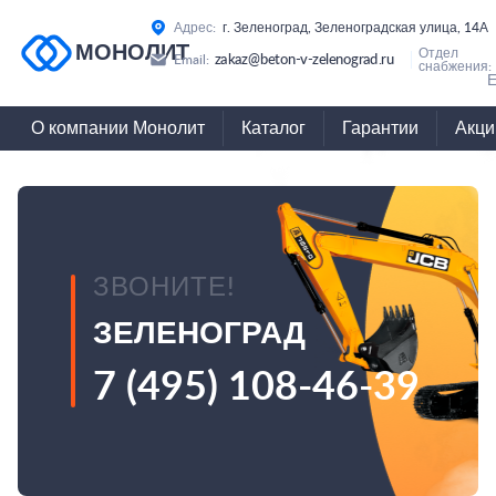
Адрес:
г. Зеленоград, Зеленоградская улица, 14А
МОНОЛИТ
Отдел
zakaz@beton-v-zelenograd.ru
Email:
снабжения:
Е
О компании Монолит
Каталог
Гарантии
Акци
ЗВОНИТЕ!
ЗЕЛЕНОГРАД
7 (495) 108-46-39