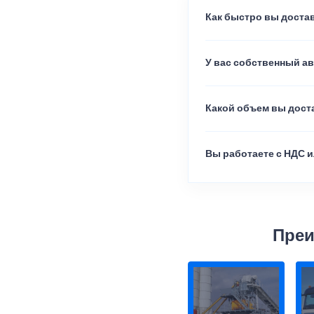
Как быстро вы достав
У вас собственный а
Какой объем вы доста
Вы работаете с НДС и
Преи