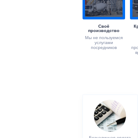
Своё
К
производство
Мы не пользуемся
услугами
посредников
пр
в
Безналичная оплата