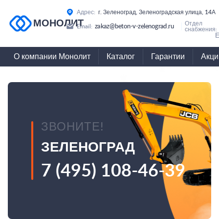
Адрес:
г. Зеленоград, Зеленоградская улица, 14А
МОНОЛИТ
Отдел
zakaz@beton-v-zelenograd.ru
Email:
снабжения:
Е
О компании Монолит
Каталог
Гарантии
Акци
ЗВОНИТЕ!
ЗЕЛЕНОГРАД
7 (495) 108-46-39