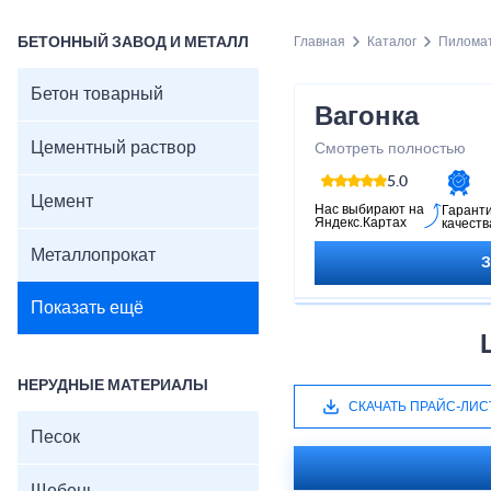
БЕТОННЫЙ ЗАВОД И МЕТАЛЛ
Главная
Каталог
Пилома
Бетон товарный
Вагонка
Цементный раствор
Смотреть полностью
5.0
Цемент
Нас выбирают на
Гарант
Яндекс.Картах
качеств
Металлопрокат
Показать ещё
НЕРУДНЫЕ МАТЕРИАЛЫ
СКАЧАТЬ ПРАЙС-ЛИС
Песок