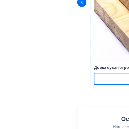
Доска сухая стр
Ос
Наш спе