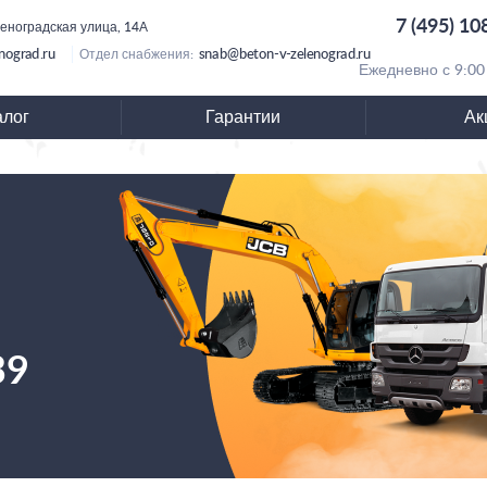
7 (495) 10
леноградская улица, 14А
nograd.ru
snab@beton-v-zelenograd.ru
Отдел снабжения:
Ежедневно с 9:00
алог
Гарантии
Ак
39