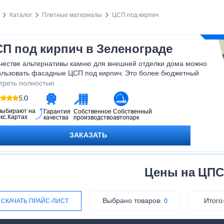
Каталог
Плитные материалы
ЦСП под кирпич
П под кирпич в Зеленограде
ачестве альтернативы камню для внешней отделки дома можно
ользовать фасадные ЦСП под кирпич. Это более бюджетный
ант и для покупки, и для доставки. Найти и купить ЦСП под
треть полностью
ич от надежного производителя можно в Зеленограде. Только
5.0
нее узнайте, есть ли на складе нужный артикул. Цена на
ентно-стружечные плиты под кирпич гораздо ниже стандартной
выбирают на
Гарантия
Собственное
Собственный
кс.Картах
качества
производство
автопарк
цовки.
ЗАКАЗАТЬ
Цены на ЦПС
Выбрано товаров:
Итого
СКАЧАТЬ ПРАЙС-ЛИСТ
0