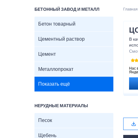
БЕТОННЫЙ ЗАВОД И МЕТАЛЛ
Главная
Бетон товарный
ЦС
Цементный раствор
В к
исп
вари
Смо
Цемент
кирп
зара
цем
Нас 
Металлопрокат
Янде
обли
Показать ещё
НЕРУДНЫЕ МАТЕРИАЛЫ
Песок
Щебень