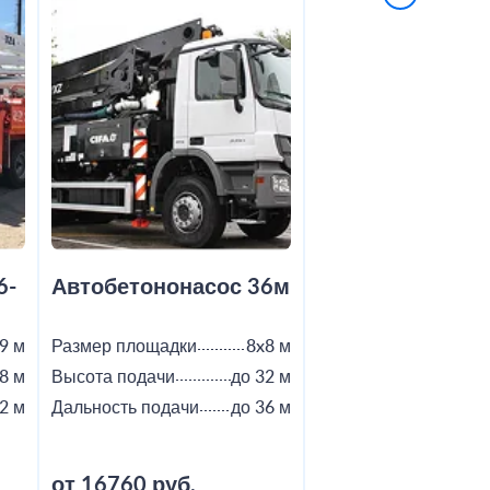
6-
Автобетононасос 36м
Автобетононас
9 м
Размер площадки
8x8 м
Размер площадки
8 м
Высота подачи
до 32 м
Высота подачи
2 м
Дальность подачи
до 36 м
Дальность подачи
от 16760 руб.
от 18800 руб.