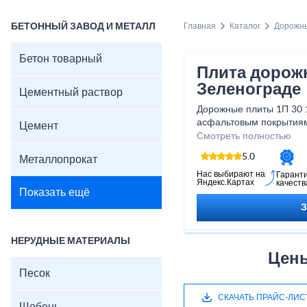
БЕТОННЫЙ ЗАВОД И МЕТАЛЛ
Главная
Каталог
Дорожн
Бетон товарный
Плита дорож
Зеленограде
Цементный раствор
Дорожные плиты 1П 30 1
асфальтовым покрытиям
Цемент
преимуществами. Произ
Смотреть полностью
дорожных плит 1П заним
5.0
Металлопрокат
плиты дорожные 1П от 
решение для компаний 
Нас выбирают на
Гарант
Яндекс.Картах
качеств
Показать ещё
НЕРУДНЫЕ МАТЕРИАЛЫ
Цены
Песок
СКАЧАТЬ ПРАЙС-ЛИС