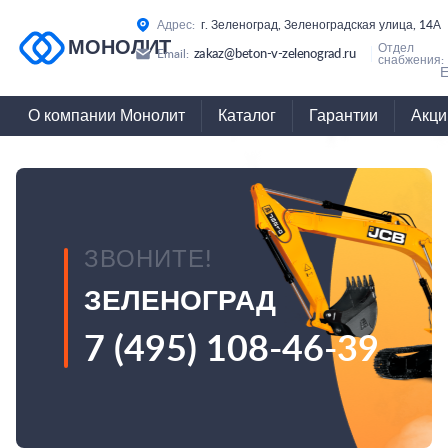
Адрес:
г. Зеленоград, Зеленоградская улица, 14А
МОНОЛИТ
Отдел
zakaz@beton-v-zelenograd.ru
Email:
снабжения:
Е
О компании Монолит
Каталог
Гарантии
Акци
ЗВОНИТЕ!
ЗЕЛЕНОГРАД
7 (495) 108-46-39