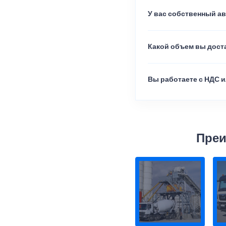
У вас собственный а
Какой объем вы доста
Вы работаете с НДС и
Преи