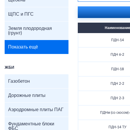
Щебень
ЩПС и ПГС
Земля плодородная
Наименовани
(грунт)
ПДН-14
Показать ещё
ПДН 6-2
ЖБИ
ПДН-18
Газобетон
ПДН 2-2
Дорожные плиты
ПДН 2-3
Аэродромные плиты ПАГ
ПДНм (со скосом) 
Фундаментные блоки
ПДН-14 ТУ
ФБС