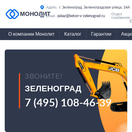
Адрес:
г. Зеленоград, Зеленоградская улица, 14А
МОНОЛИТ
Отдел
zakaz@beton-v-zelenograd.ru
Email:
снабжения:
Е
О компании Монолит
Каталог
Гарантии
Акци
ЗВОНИТЕ!
ЗЕЛЕНОГРАД
7 (495) 108-46-39