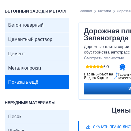
БЕТОННЫЙ ЗАВОД И МЕТАЛЛ
Главная
Каталог
Дорожн
Бетон товарный
Дорожная пл
Зеленограде
Цементный раствор
Дорожные плиты серии
обустройства автотрасс
Цемент
условиях. Они способн
Смотреть полностью
механические нагрузки,
5.0
Металлопрокат
Цельсию, сохраняют уст
сложных и склонных к в
Нас выбирают на
Гарант
Яндекс.Картах
качеств
Показать ещё
НЕРУДНЫЕ МАТЕРИАЛЫ
Цены
Песок
СКАЧАТЬ ПРАЙС-ЛИС