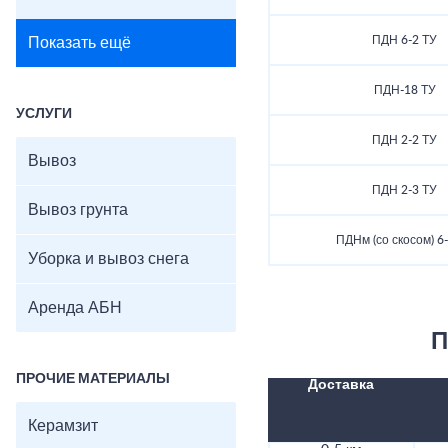
ПДН 6-2 ТУ
Показать ещё
ПДН-18 ТУ
УСЛУГИ
ПДН 2-2 ТУ
Вывоз
ПДН 2-3 ТУ
Вывоз грунта
ПДНм (со скосом) 6
Уборка и вывоз снега
Аренда АБН
П
ПРОЧИЕ МАТЕРИАЛЫ
Доставка
Керамзит