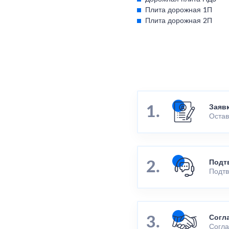
Плита дорожная 1П
Плита дорожная 2П
Заяв
Остав
Подт
Подтв
Согл
Согла