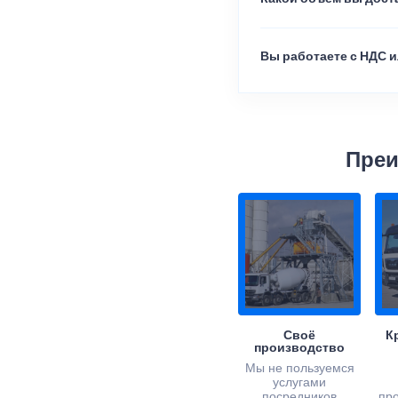
Вы работаете с НДС и
Преи
Своё
К
производство
Мы не пользуемся
услугами
посредников
пр