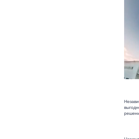
Незави
выгодн
решени