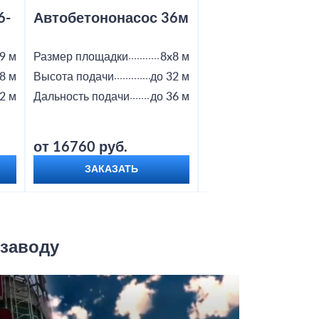
6-
Автобетононасос 36м
Автобетононас
9 м
Размер площадки
8x8 м
Размер площадки
8 м
Высота подачи
до 32 м
Высота подачи
2 м
Дальность подачи
до 36 м
Дальность подачи
от 16760 руб.
от 18800 руб.
ЗАКАЗАТЬ
ЗАКАЗАТЬ
 заводу