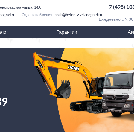
7 (495) 10
леноградская улица, 14А
nograd.ru
snab@beton-v-zelenograd.ru
Отдел снабжения:
Ежедневно с 9:00
алог
Гарантии
Ак
39