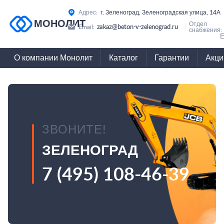
Адрес:
г. Зеленоград, Зеленоградская улица, 14А
МОНОЛИТ
Отдел
zakaz@beton-v-zelenograd.ru
Email:
снабжения:
Е
О компании Монолит
Каталог
Гарантии
Акци
ЗВОНИТЕ!
ЗЕЛЕНОГРАД
7 (495) 108-46-39