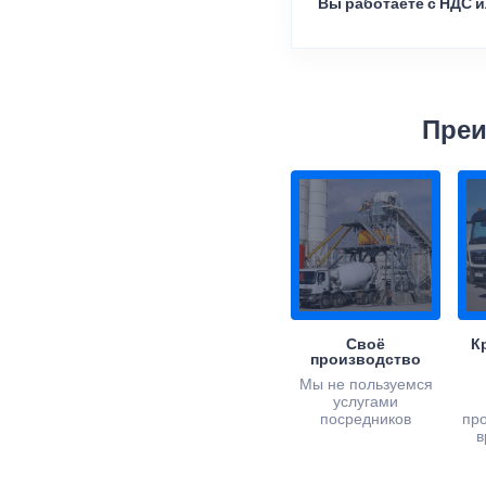
Вы работаете с НДС и
Преи
Своё
К
производство
Мы не пользуемся
услугами
посредников
пр
в