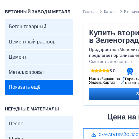
БЕТОННЫЙ ЗАВОД И МЕТАЛЛ
Главная
Каталог
Вторич
Бетон товарный
Купить втор
в Зеленоград
Цементный раствор
Предприятие «Монолит»
предлагает организация
Цемент
асфальтовую крошку, бо
Смотреть полностью
или вторичный щебень в
5.0
Металлопрокат
Нас выбирают на
Гарант
Яндекс.Картах
качеств
Показать ещё
НЕРУДНЫЕ МАТЕРИАЛЫ
Цена на
Песок
СКАЧАТЬ ПРАЙС-ЛИС